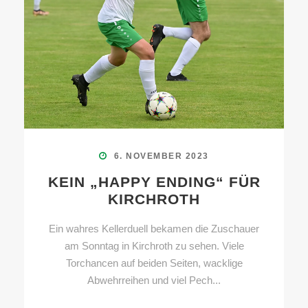
6. NOVEMBER 2023
KEIN „HAPPY ENDING“ FÜR
KIRCHROTH
Ein wahres Kellerduell bekamen die Zuschauer
am Sonntag in Kirchroth zu sehen. Viele
Torchancen auf beiden Seiten, wacklige
Abwehrreihen und viel Pech...