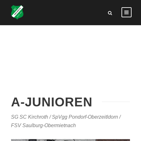
A-JUNIOREN
SG SC Kirchroth / SpVgg Pondorf-Oberzeitldorn /
FSV Saulburg-Obermietnach