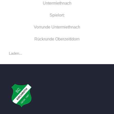
Untermiethnach
Spielort:
Vorrunde Untermiethnach
Rückrunde Oberzeitldorn
Laden...