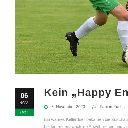
Kein „Happy En
06
NOV.
6. November 2023
Fabian Fuchs
2023
Ein wahres Kellerduell bekamen die Zuschaue
beiden Seiten, wacklige Abwehrreihen und vi