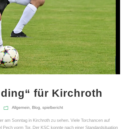
ding“ für Kirchroth
Allgemein
,
Blog
,
spielbericht
r am Sonntag in Kirchroth zu sehen. Viele Torchancen auf
el Pech vorm Tor. Der KSC konnte nach einer Standardsituation