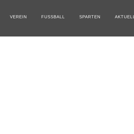
VEREIN
FUSSBALL
SPARTEN
AKTUEL
DAY
November 6, 2023