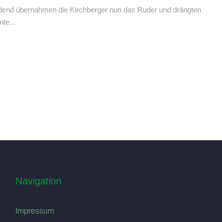
ndend übernahmen die Kirchberger nun das Ruder und drängten
te...
Navigation
Impressum