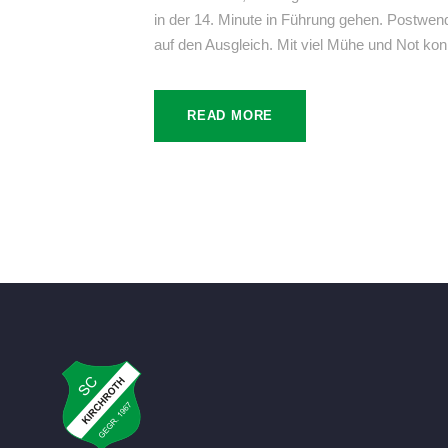
in der 14. Minute in Führung gehen. Postwe
auf den Ausgleich. Mit viel Mühe und Not konn
READ MORE