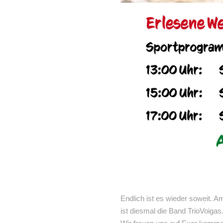
Endlich ist es wieder soweit. 
ist diesmal die Band TrioVoiga