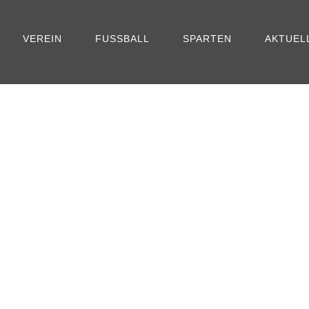
VEREIN
FUSSBALL
SPARTEN
AKTUEL
24 mit TrioVoigas