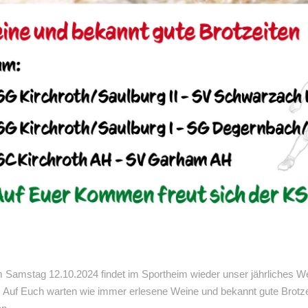
Am Samstag 12.10.2024 findet im Sportheim wieder unser jährliches W
s. Auf Euch warten wie immer erlesene Weine und bekannt gute Brotz