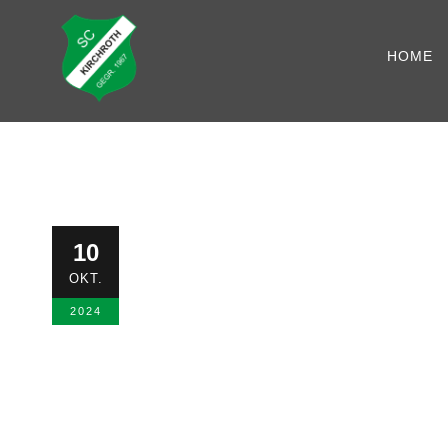
HOME
Weinfest 20
10
OKT.
AH
,
ALLGEMEIN
,
BLOG
0
2024