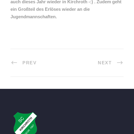
auch dieses Jahr wieder in Kirchroth -:) . Zudem geht
ein Großteil des Erlöses wieder an die
Jugendmannschaften.
PREV
NEXT